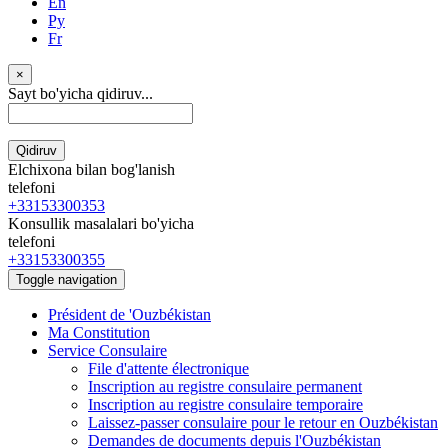
En
Ру
Fr
×
Sayt bo'yicha qidiruv...
Qidiruv
Elchixona bilan bog'lanish
telefoni
+33153300353
Konsullik masalalari bo'yicha
telefoni
+33153300355
Toggle navigation
Président de 'Ouzbékistan
Ma Constitution
Service Consulaire
File d'attente électronique
Inscription au registre consulaire permanent
Inscription au registre consulaire temporaire
Laissez-passer consulaire pour le retour en Ouzbékistan
Demandes de documents depuis l'Ouzbékistan