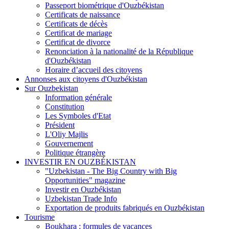
Passeport biométrique d'Ouzbékistan
Certificats de naissance
Certificats de décès
Certificat de mariage
Certificat de divorce
Renonciation à la nationalité de la République
d'Ouzbékistan
Horaire d’accueil des citoyens
Annonses aux citoyens d'Ouzbékistan
Sur Ouzbekistan
Information générale
Constitution
Les Symboles d'Etat
Président
L'Oliy Majlis
Gouvernement
Politique étrangère
INVESTIR EN OUZBÉKISTAN
"Uzbekistan - The Big Country with Big
Opportunities" magazine
Investir en Ouzbékistan
Uzbekistan Trade Info
Exportation de produits fabriqués en Ouzbékistan
Tourisme
Boukhara : formules de vacances