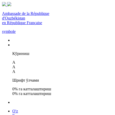
Ambassade de la République
d'Ouzbékistan
en République Française
symbole
Кўриниш
A
A
A
Шрифт ўлчами
0
% га катталаштириш
0
% га катталаштириш
O'z