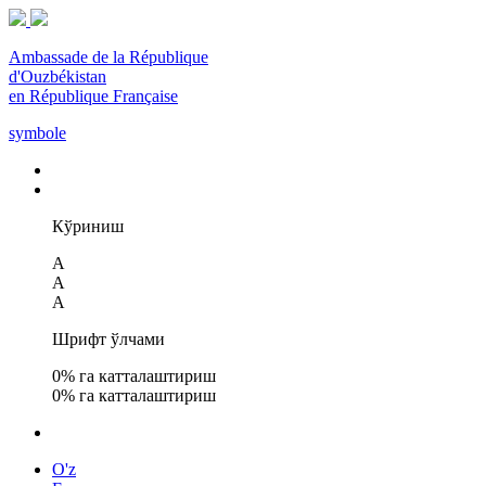
Ambassade de la République
d'Ouzbékistan
en République Française
symbole
Кўриниш
A
A
A
Шрифт ўлчами
0
% га катталаштириш
0
% га катталаштириш
O'z