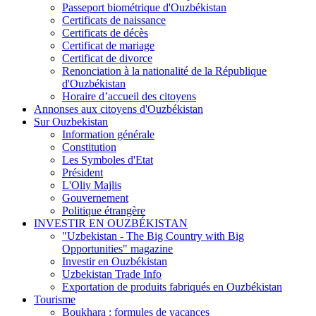
Passeport biométrique d'Ouzbékistan
Certificats de naissance
Certificats de décès
Certificat de mariage
Certificat de divorce
Renonciation à la nationalité de la République
d'Ouzbékistan
Horaire d’accueil des citoyens
Annonses aux citoyens d'Ouzbékistan
Sur Ouzbekistan
Information générale
Constitution
Les Symboles d'Etat
Président
L'Oliy Majlis
Gouvernement
Politique étrangère
INVESTIR EN OUZBÉKISTAN
"Uzbekistan - The Big Country with Big
Opportunities" magazine
Investir en Ouzbékistan
Uzbekistan Trade Info
Exportation de produits fabriqués en Ouzbékistan
Tourisme
Boukhara : formules de vacances