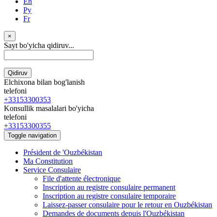
En
Ру
Fr
×
Sayt bo'yicha qidiruv...
Qidiruv
Elchixona bilan bog'lanish
telefoni
+33153300353
Konsullik masalalari bo'yicha
telefoni
+33153300355
Toggle navigation
Président de 'Ouzbékistan
Ma Constitution
Service Consulaire
File d'attente électronique
Inscription au registre consulaire permanent
Inscription au registre consulaire temporaire
Laissez-passer consulaire pour le retour en Ouzbékistan
Demandes de documents depuis l'Ouzbékistan