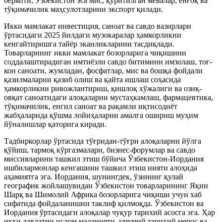
беряпти, Ўзбекистон эса мис, қуритилган мевалар, ёнғоқ ва
тўқимачилик маҳсулотларини экспорт қилади.
Икки мамлакат инвестиция, саноат ва савдо вазирлари
ўртасидаги 2025 йилдаги музокаралар ҳамкорликни
кенгайтиришга тайёр эканликларини тасдиқлади.
Товарларнинг икки мамлакат бозорларига чиқишини
соддалаштирадиган имтиёзли савдо битимини имзолаш, тоғ-
кон саноати, жумладан, фосфатлар, мис ва бошқа фойдали
қазилмаларни қазиб олиш ва қайта ишлаш соҳасида
ҳамкорликни ривожлантириш, қишлоқ хўжалиги ва озиқ-
овқат саноатидаги алоқаларни мустаҳкамлаш, фармацевтика,
тўқимачилик, енгил саноат ва рақамли иқтисодиёт
жабҳаларида қўшма лойиҳаларни амалга ошириш муҳим
йўналишлар қаторига киради.
Тадбиркорлар ўртасида тўғридан-тўғри алоқаларни йўлга
қўйиш, тармоқ кўргазмалари, бизнес-форумлар ва савдо
миссияларини ташкил этиш бўйича Ўзбекистон-Иордания
ишбилармонлар кенгашини ташкил этиш нияти алоҳида
аҳамиятга эга. Иордания, шунингдек, ўзининг қулай
географик жойлашувидан Ўзбекистон товарларининг Яқин
Шарқ ва Шимолий Африка бозорларига чиқиши учун хаб
сифатида фойдаланишни таклиф қилмоқда. Ўзбекистон ва
Иордания ўртасидаги алоқалар чуқур тарихий асосга эга. Ҳар
икки давлатни ислом маданияти, умумий тарихий мерос ва