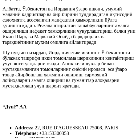
Албатта, Ўзбекистон ва Иордания ўзаро ишонч, умумий
маданий қадриятлар ва бир-бирини тўлдирадиган иқтисодий
салоҳиятга асосланган манфаатли ҳамкорликни йўлга
қўйишга қодир. Режалаштирилган ташаббусларнинг амалга
оширилиши нафақат ҳамкорликни чуқурлаштириш, балки уни
Яқин Шарқ ва Марказий Осиёда барқарорлик ва
тараққиётнинг муҳим омилига айлантиради.
Шу нуқтаи назардан, Иордания етакчисининг Ўзбекистонга
бўлажак ташрифи икки томонлама шерикликни кенгайтириш
учун янги уфқларни очади. Аниқ келишувлар билан
мустаҳкамланган томонларнинг сиёсий иродаси эса ўзаро
товар айирбошлаш ҳажмини ошириш, сармоявий
лойиҳаларни амалга ошириш ва гуманитар алоқаларни
мустаҳкамлаш учун шароит яратади.
“Дунё” АА
Address:
22, RUE D'AGUESSEAU 75008, PARIS
Telephone:
+33153300353