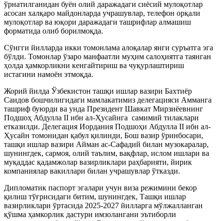
ўрнатилганидан буён олий даражадаги сиёсий мулоқотлар
асосан халқаро майдонларда учрашувлар, телефон орқали
мулоқотлар ва юқори даражадаги ташрифлар алмашиш
форматида олиб борилмоқда.
Сўнгги йилларда икки томонлама алоқалар янги суръатга эга
бўлди. Томонлар ўзаро манфаатли муҳим салоҳиятга таянган
ҳолда ҳамкорликни кенгайтириш ва чуқурлаштириш
истагини намоён этмоқда.
Жорий йилда Ўзбекистон ташқи ишлар вазири Бахтиёр
Саидов бошчилигидаги мамлакатимиз делегацияси Амманга
ташриф буюрди ва унда Президент Шавкат Мирзиёевнинг
Подшоҳ Абдулла II ибн ал-Ҳусайнга самимий тилаклари
етказилди. Делегация Иордания Подшоҳи Абдулла II ибн ал-
Ҳусайн томонидан қабул қилинди, Бош вазир ўринбосари,
ташқи ишлар вазири Айман ас-Сафадий билан музокаралар,
шунингдек, сармоя, олий таълим, вақфлар, ислом ишлари ва
муқаддас қадамжолар вазирликлари раҳбарияти, йирик
компаниялар вакиллари билан учрашувлар ўтказди.
Дипломатик паспорт эгалари учун виза режимини бекор
қилиш тўғрисидаги битим, шунингдек, Ташқи ишлар
вазирликлари ўртасида 2025-2027 йилларга мўлжалланган
қўшма ҳамкорлик дастури имзолангани эътиборли