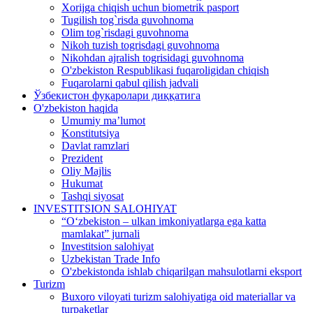
Xorijga chiqish uchun biometrik pasport
Tugilish tog`risda guvohnoma
Olim tog`risdagi guvohnoma
Nikoh tuzish togrisdagi guvohnoma
Nikohdan ajralish togrisidagi guvohnoma
O'zbekiston Respublikasi fuqaroligidan chiqish
Fuqarolarni qabul qilish jadvali
Ўзбекистон фуқаролари диққатига
O'zbekiston haqida
Umumiy ma’lumot
Konstitutsiya
Davlat ramzlari
Prezident
Oliy Majlis
Hukumat
Tashqi siyosat
INVESTITSION SALOHIYAT
“Oʻzbekiston – ulkan imkoniyatlarga ega katta
mamlakat” jurnali
Investitsion salohiyat
Uzbekistan Trade Info
O'zbekistonda ishlab chiqarilgan mahsulotlarni eksport
Turizm
Buxoro viloyati turizm salohiyatiga oid materiallar va
turpaketlar