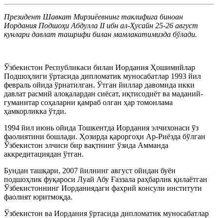
Президент Шавкат Мирзиёевнинг таклифига биноан
Иордания Подшоҳи Абдулла II ибн ал-Ҳусайн 25-26 август
кунлари давлат ташрифи билан мамлакатимизда бўлади.
Ўзбекистон Республикаси билан Иордания Ҳошимийлар
Подшоҳлиги ўртасида дипломатик муносабатлар 1993 йил
февраль ойида ўрнатилган. Ўтган йиллар давомида икки
давлат расмий алоқалардан сиёсат, иқтисодиёт ва маданий-
гуманитар соҳаларни қамраб олган ҳар томонлама
ҳамкорликка ўтди.
1994 йил июнь ойида Тошкентда Иордания элчихонаси ўз
фаолиятини бошлади. Ҳозирда қароргоҳи Ар-Риёзда бўлган
Ўзбекистон элчиси бир вақтнинг ўзида Амманда
аккредитациядан ўтган.
Бундан ташқари, 2007 йилнинг август ойидан буён
подшоҳлик фуқароси Луай Абу Ғаззала раҳбарлик қилаётган
Ўзбекистоннинг Иорданиядаги фахрий консули институти
фаолият юритмоқда.
Ўзбекистон ва Иордания ўртасида дипломатик муносабатлар