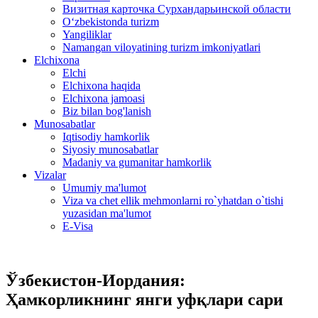
Визитная карточка Сурхандарьинской области
Oʻzbekistonda turizm
Yangiliklar
Namangan viloyatining turizm imkoniyatlari
Elchixona
Elchi
Elchixona haqida
Elchixona jamoasi
Biz bilan bog'lanish
Munosabatlar
Iqtisodiy hamkorlik
Siyosiy munosabatlar
Madaniy va gumanitar hamkorlik
Vizalar
Umumiy ma'lumot
Viza va chet ellik mehmonlarni ro`yhatdan o`tishi
yuzasidan ma'lumot
E-Visa
Ўзбекистон-Иордания:
Ҳамкорликнинг янги уфқлари сари