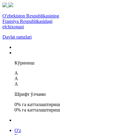
O'zbekiston Respublikasining
Fransiya Respublikasidagi
elchixonasi
Davlat ramzlari
Кўриниш
A
A
A
Шрифт ўлчами
0
% га катталаштириш
0
% га катталаштириш
O'z