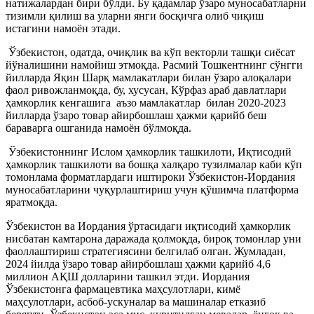
натижалардан бири бўлди. Бу қадамлар ўзаро муносабатларни
тизимли қилиш ва уларни янги босқичга олиб чиқиш
истагини намоён этади.
Ўзбекистон, одатда, очиқлик ва кўп векторли ташқи сиёсат
йўналишини намойиш этмоқда. Расмий Тошкентнинг сўнгги
йилларда Яқин Шарқ мамлакатлари билан ўзаро алоқалари
фаол ривожланмоқда, бу, хусусан, Кўрфаз араб давлатлари
ҳамкорлик кенгашига аъзо мамлакатлар билан 2020-2023
йилларда ўзаро товар айирбошлаш ҳажми қарийб беш
бараварга ошганида намоён бўлмоқда.
Ўзбекистоннинг Ислом ҳамкорлик ташкилоти, Иқтисодий
ҳамкорлик ташкилоти ва бошқа халқаро тузилмалар каби кўп
томонлама форматлардаги иштироки Ўзбекистон-Иордания
муносабатларини чуқурлаштириш учун қўшимча платформа
яратмоқда.
Ўзбекистон ва Иордания ўртасидаги иқтисодий ҳамкорлик
нисбатан камтарона даражада қолмоқда, бироқ томонлар уни
фаоллаштириш стратегиясини белгилаб олган. Жумладан,
2024 йилда ўзаро товар айирбошлаш ҳажми қарийб 4,6
миллион АҚШ долларини ташкил этди. Иордания
Ўзбекистонга фармацевтика маҳсулотлари, кимё
маҳсулотлари, асбоб-ускуналар ва машиналар етказиб