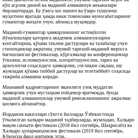
кўп асрлик диний ва маданий алмашинув анъаналари
бирлаштиради. Бу ўзига хос ишонч ва ўзаро тушуниш
муҳитини яратади ҳамда икки томонлама муносабатларнинг
гуманитар жиҳати учун, айниқса муҳимдир.
Маданий-гуманитар ҳамкорликнинг истиқболли
йўналишлари қаторига академик алмашинувларни
кенгайтириш, қўшма таълим дастурлари ва талабалар учун
стипендиялар ажратиш, умумий тарихий-маданий меросга
бағишланган фестиваллар, кўргазмалар ва конференциялар
ўтказиш, исломшунослик, илоҳиётшунослик, тарих ва
археология соҳасидаги ҳамкорлик, соғлиқни сақлаш, шу
жумладан қўшма тиббий дастурлар ва телетиббиёт соҳасида
тажриба алмашиш киради.
Маънавий қадриятларнинг яқинлиги узоқ муддатли
ҳамкорлик учун мустаҳкам пойдевор яратмоқда, бунда
маданий алмашинувлар умумий ривожланишнинг ажралмас
қисмига айланаётир.
Иордания вакиллари сўнгги йилларда Ўзбекистонда
ўтказилган халқаро маданий тадбирларда, жумладан, Халқаро
мақом санъати фестивали (2018 йил сентябрь, Шаҳрисабз) ва
Халқаро ҳунармандчилик фестивали (2019 йил сентябрь,
Қўқон)да фаол иштирок этди.