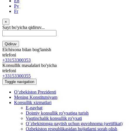
En
Ру
Fr
×
Sayt bo'yicha qidiruv...
Qidiruv
Elchixona bilan bog'lanish
telefoni
+33153300353
Konsullik masalalari bo'yicha
telefoni
+33153300355
Toggle navigation
Oʻzbekiston Prezidenti
Mening Konstitutsiyam
Konsullik xizmatlari
E-navbat
Doimiy konsullik ro'yxatiga turish
Vaqtinchalik konsullik ro'yxati
O`zbekistonga qaytish uchun guvohnoma (sertifikat)
Ozbekiston respublikasidan hujjatlarni sorab olish