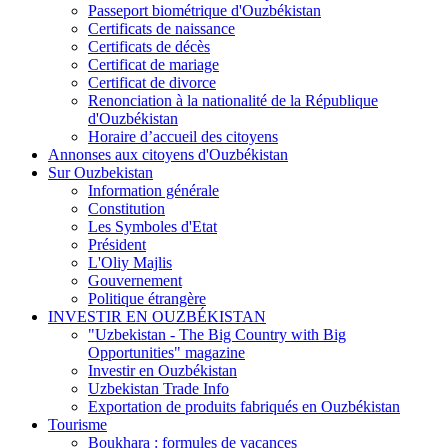
Passeport biométrique d'Ouzbékistan
Certificats de naissance
Certificats de décès
Certificat de mariage
Certificat de divorce
Renonciation à la nationalité de la République
d'Ouzbékistan
Horaire d’accueil des citoyens
Annonses aux citoyens d'Ouzbékistan
Sur Ouzbekistan
Information générale
Constitution
Les Symboles d'Etat
Président
L'Oliy Majlis
Gouvernement
Politique étrangère
INVESTIR EN OUZBÉKISTAN
"Uzbekistan - The Big Country with Big
Opportunities" magazine
Investir en Ouzbékistan
Uzbekistan Trade Info
Exportation de produits fabriqués en Ouzbékistan
Tourisme
Boukhara : formules de vacances