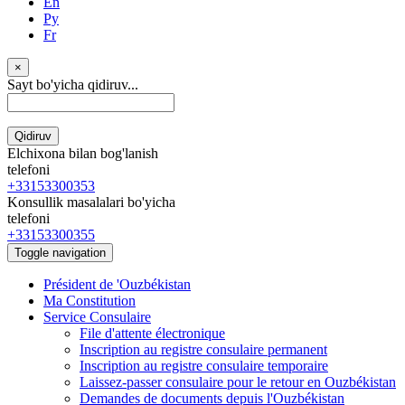
En
Ру
Fr
×
Sayt bo'yicha qidiruv...
Qidiruv
Elchixona bilan bog'lanish
telefoni
+33153300353
Konsullik masalalari bo'yicha
telefoni
+33153300355
Toggle navigation
Président de 'Ouzbékistan
Ma Constitution
Service Consulaire
File d'attente électronique
Inscription au registre consulaire permanent
Inscription au registre consulaire temporaire
Laissez-passer consulaire pour le retour en Ouzbékistan
Demandes de documents depuis l'Ouzbékistan